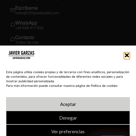
Escríbeme
hello@233gradosdeti.com
WhatsApp
+34 628 417 634
Contacto
Todas las vías
SÍGUEME
03
YouTube
Esta página utiliza cookies propias y de terceros con fines analíticos, personalización
@JavierGarzas
de contenidos, para ofrecer funcionalidades de diferentes redes sociales y para
mostrar publicidad personalizada.
LinkedIn
Para más información puede consultar nuestra página de Política de cookies
in/jgarzas
Instagram
Aceptar
@javiergarzas
Denegar
Ver preferencias
© 2026 JAVIERGARZAS.COM