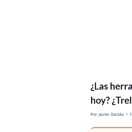
¿Las herr
hoy? ¿Tre
Por
Javier Garzás
1