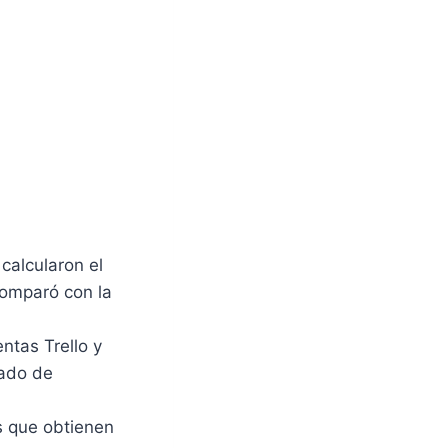
calcularon el
comparó con la
ntas Trello y
rado de
as que obtienen