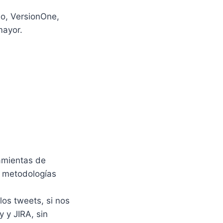
lo, VersionOne,
mayor.
ramientas de
as metodologías
os tweets, si nos
 y JIRA, sin