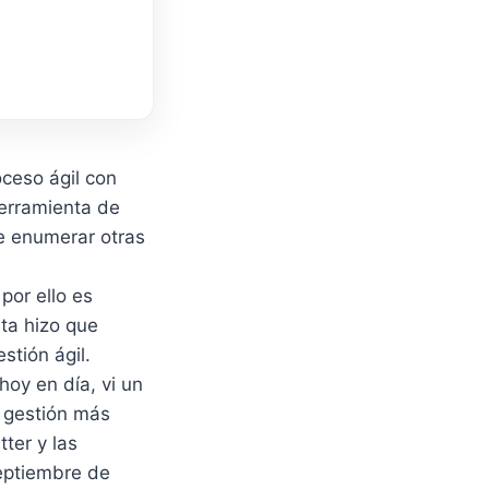
ceso ágil con
herramienta de
ue enumerar otras
or ello es
ta hizo que
stión ágil.
hoy en día, vi un
e gestión más
ter y las
septiembre de