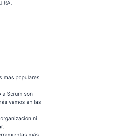
JIRA.
as más populares
to a Scrum son
 más vemos en las
 organización ni
r.
herramientas más