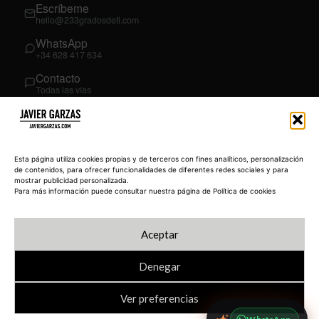
Escríbeme
hello@233gradosdeti.com
WhatsApp
+34 628 417 634
Contacto
Todas las vías
SÍGUEME
03
YouTube
Esta página utiliza cookies propias y de terceros con fines analíticos, personalización
@JavierGarzas
de contenidos, para ofrecer funcionalidades de diferentes redes sociales y para
mostrar publicidad personalizada.
LinkedIn
Para más información puede consultar nuestra página de Política de cookies
in/jgarzas
Instagram
Aceptar
@javiergarzas
Denegar
Ver preferencias
© 2026 JAVIERGARZAS.COM
Política de privacidad
Blog
233 Academy