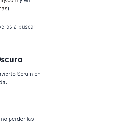
emy.com
y en
nas
).
veros a buscar
Oscuro
onvierto Scrum en
ada.
 no perder las