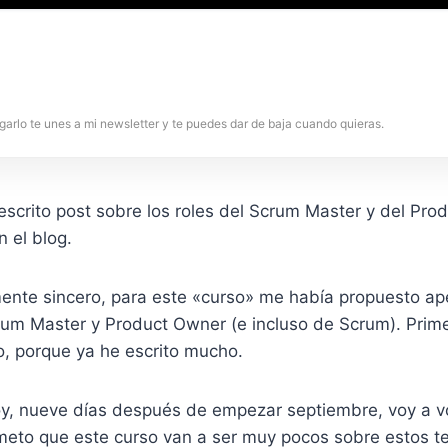
garlo te unes a mi newsletter y te puedes dar de baja cuando quieras.
 escrito post sobre los roles del Scrum Master y del Pro
 el blog.
lmente sincero, para este «curso» me había propuesto ap
crum Master y Product Owner (e incluso de Scrum). Prim
o, porque ya he escrito mucho.
oy, nueve días después de empezar septiembre, voy a vo
ometo que este curso van a ser muy pocos sobre estos t