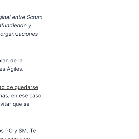
iginal entre Scrum
nfundiendo y
 organizaciones
lan de la
es Ágiles.
idad de quedarse
más, en ese caso
vitar que se
os PO y SM. Te