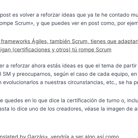
post es volver a reforzar ideas que ya te he contado m
ompe Scrum», y que puedes ver en post como, por ejem
 frameworks Ágiles, también Scrum, tienes que adaptarl
igan (certificaciones y otros) tú rompe Scrum
er a reforzar ahora estás ideas es que el tema de partir
el SM y preocuparnos, según el caso de cada equipo, en
n evolucionarlos a nuestras circunstancias, etc., se ha
e quedes en lo que dice la certificación de turno o, inc
sta lo dice uno de los creadores, véase la imagen de a
anslated by Garzás», vendría a ser algo así como…