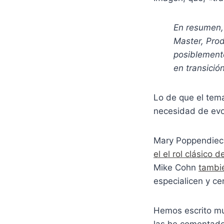
En resumen, 
Master, Pro
posiblemente
en transició
Lo de que el tem
necesidad de evol
Mary Poppendieck
el el rol clásico 
Mike Cohn
tambi
especialicen y ce
Hemos escrito mu