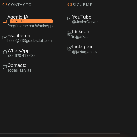
CONTACTO
SÍGUEME
02
03
Agente IA
YouTube
@JavierGarzas
GRATIS
Pregúntame por WhatsApp
LinkedIn
Escríbeme
in/jgarzas
hello@233gradosdeti.com
Instagram
WhatsApp
@javiergarzas
+34 628 417 634
Contacto
Todas las vías