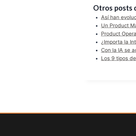
Otros posts 
Así han evolu
Un Product M
Product Opera
¿Importa la In
Con la IA se 
Lo s 9 tipos