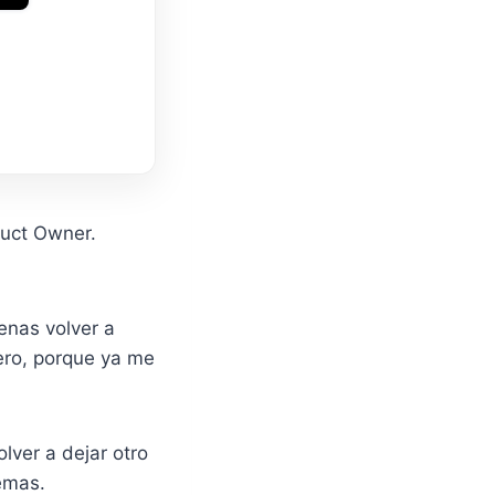
duct Owner.
enas volver a
ero, porque ya me
lver a dejar otro
emas.