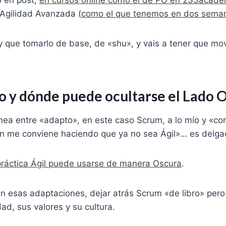
 en post,
en cursos online como el de PO en 233acad
 Agilidad Avanzada (
como el que tenemos en dos sema
y que tomarlo de base, de «shu», y vais a tener que mo
 y dónde puede ocultarse el Lado 
ínea entre «adapto», en este caso Scrum, a lo mío y «c
n me conviene haciendo que ya no sea Ágil»… es delg
práctica Ágil puede usarse de manera Oscura
.
en esas adaptaciones, dejar atrás Scrum «de libro» pero
dad, sus valores y su cultura.