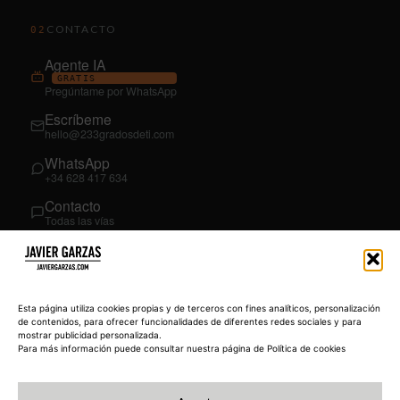
CONTACTO
02
Agente IA
GRATIS
Pregúntame por WhatsApp
Escríbeme
hello@233gradosdeti.com
WhatsApp
+34 628 417 634
Contacto
Todas las vías
SÍGUEME
03
YouTube
Esta página utiliza cookies propias y de terceros con fines analíticos, personalización
@JavierGarzas
de contenidos, para ofrecer funcionalidades de diferentes redes sociales y para
mostrar publicidad personalizada.
LinkedIn
Para más información puede consultar nuestra página de Política de cookies
in/jgarzas
Instagram