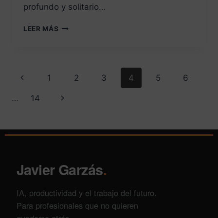
profundo y solitario…
LEER MÁS
1
2
3
4
5
6
…
14
Javier Garzás
.
IA, productividad y el trabajo del futuro.
Para profesionales que no quieren