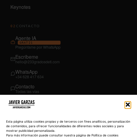
Keynotes
CONTACTO
02
Agente IA
GRATIS
Pregúntame por WhatsApp
Escríbeme
hello@233gradosdeti.com
WhatsApp
+34 628 417 634
Contacto
Todas las vías
SÍGUEME
03
YouTube
Esta página utiliza cookies propias y de terceros con fines analíticos, personalización
@JavierGarzas
de contenidos, para ofrecer funcionalidades de diferentes redes sociales y para
mostrar publicidad personalizada.
LinkedIn
Para más información puede consultar nuestra página de Política de cookies