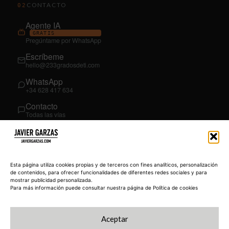
CONTACTO
02
Agente IA
GRATIS
Pregúntame por WhatsApp
Escríbeme
hello@233gradosdeti.com
WhatsApp
+34 628 417 634
Contacto
Todas las vías
SÍGUEME
03
YouTube
Esta página utiliza cookies propias y de terceros con fines analíticos, personalización
@JavierGarzas
de contenidos, para ofrecer funcionalidades de diferentes redes sociales y para
mostrar publicidad personalizada.
LinkedIn
Para más información puede consultar nuestra página de Política de cookies
in/jgarzas
Instagram
Aceptar
@javiergarzas