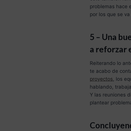
problemas hace eq
por los que se va 
5 – Una bu
a reforzar 
Reiterando lo ant
te acabo de cont
proyectos
, los e
hablando, trabaj
Y las reuniones d
plantear problem
Concluye