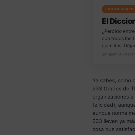
EBOOK GRATIS
El Diccion
¿Perdido entre
con todos los t
ejemplos. Déja
Sin spam. Al descar
Ya sabes, como di
233 Grados de T
organizaciones a
felicidad), aunq
aunque normalmen
233 lleven ya má
cosa que satisfa