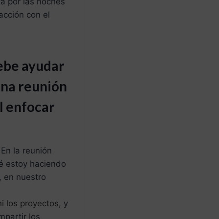
ta por las noches
acción con el
debe ayudar
ena reunión
l enfocar
En la reunión
ué estoy haciendo
, en nuestro
i los proyectos
, y
mpartir los