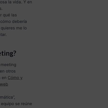
sa la vida. Y en
s.
r qué las
y cómo debería
i quieres me lo
tar.
eting?
p meeting
 en otros
n en
Cómo y
a web
rmática”,
l equipo se reúne