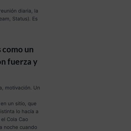
unión diaria, la
eam, Status). Es
s como un
on fuerza y
a, motivación. Un
n un sitio, que
stinta lo hacía a
 el Cola Cao
 la noche cuando