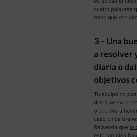
es quizás el Skyp
cuatro palabras 
resto que ese sim
3 – Una bu
a resolver
diaria o da
objetivos 
Tu equipo no pue
diaria se exponen
o que voy a hacer
caso, unos breve
Recuerda que
lo
esto también func