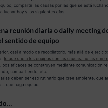
uipo, compartir las causas por las que se está luchand
a luchar hoy y los siguientes días.
ena reunión diaria o daily meeting 
el sentido de equipo
erior, casi a modo de recopilatorio, más allá de ejercicio
ar
lo que une a los equipos son las causas, no las empre
quipos eficaces se construyen mediante comunicación reg
ando, compartiendo, etc.
iarias deben ser eso rutinario que cree ambiente, que a
as, que haga equipo.
ndo…