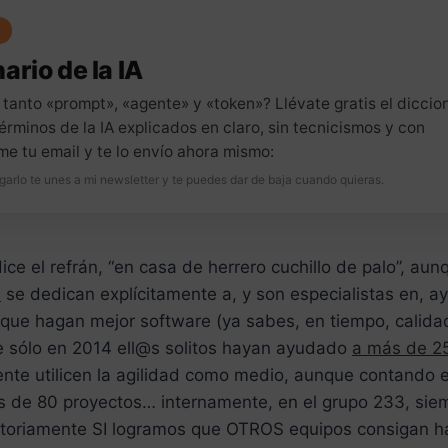
ario de la IA
 tanto «prompt», «agente» y «token»? Llévate gratis el diccio
érminos de la IA explicados en claro, sin tecnicismos y con
me tu email y te lo envío ahora mismo:
garlo te unes a mi newsletter y te puedes dar de baja cuando quieras.
ce el refrán, “en casa de herrero cuchillo de palo”, au
I
se dedican explícitamente a, y son especialistas en, a
 que hagan mejor software (ya sabes, en tiempo, calidad
ue sólo en 2014 ell@s solitos hayan ayudado
a más de 25
te utilicen la agilidad como medio, aunque contando e
s de 80 proyectos… internamente, en el grupo 233, sie
ctoriamente SI logramos que OTROS equipos consigan ha