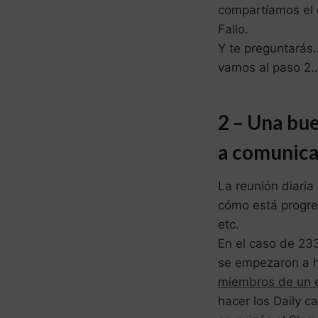
compartíamos el 
Fallo.
Y te preguntarás
vamos al paso 2
2 – Una bu
a comunica
La reunión diaria
cómo está progres
etc.
En el caso de 233
se empezaron a h
miembros de un e
hacer los Daily 