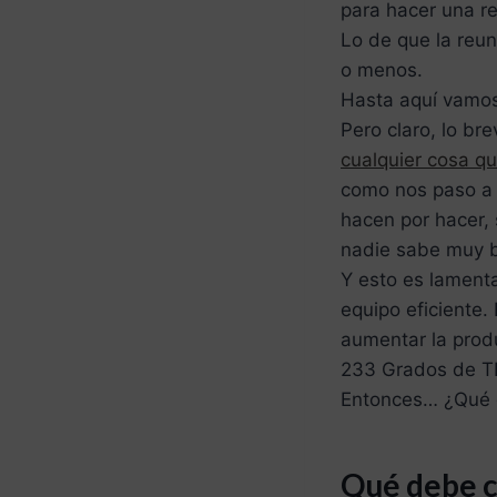
para hacer una re
Lo de que la reu
o menos.
Hasta aquí vamos
Pero claro, lo br
cualquier cosa q
como nos paso a 
hacen por hacer, 
nadie sabe muy b
Y esto es lamenta
equipo eficiente.
aumentar la produ
233 Grados de TI
Entonces… ¿Qué de
Qué debe c