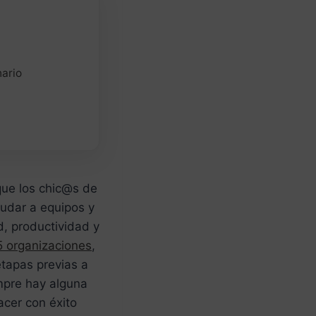
nario
nque los chic@s de
yudar a equipos y
, productividad y
 organizaciones
,
tapas previas a
mpre hay alguna
cer con éxito