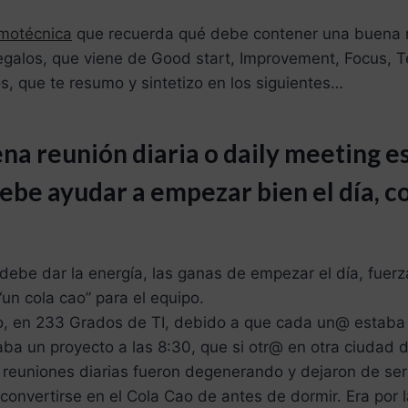
emotécnica
que recuerda qué debe contener una buena re
egalos, que viene de Good start, Improvement, Focus, T
os, que te resumo y sintetizo en los siguientes…
na reunión diaria o daily meeting e
ebe ayudar a empezar bien el día, c
 debe dar la energía, las ganas de empezar el día, fuerz
“un cola cao” para el equipo.
o, en 233 Grados de TI, debido a que cada un@ estaba e
ba un proyecto a las 8:30, que si otr@ en otra ciudad di
as reuniones diarias fueron degenerando y dejaron de ser
onvertirse en el Cola Cao de antes de dormir. Era por