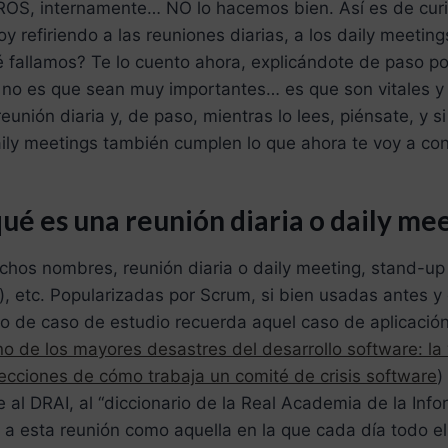
S, internamente… NO lo hacemos bien. Así es de curio
y refiriendo a las reuniones diarias, a los daily meeting
 fallamos? Te lo cuento ahora, explicándote de paso po
s no es que sean muy importantes… es que son vitales 
eunión diaria y, de paso, mientras lo lees, piénsate, y s
aily meetings también cumplen lo que ahora te voy a con
ué es una reunión diaria o daily me
uchos nombres, reunión diaria o daily meeting, stand-u
), etc. Popularizadas por Scrum, si bien usadas antes y
o de caso de estudio recuerda aquel caso de aplicació
no de los mayores desastres del desarrollo software: l
ecciones de cómo trabaja un comité de crisis software
)
e al DRAI, al “diccionario de la Real Academia de la Info
 a esta reunión como aquella en la que cada día todo e