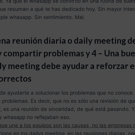
e. Ya que el whasapp se convirtío en una rutina de suel
que resuman a qué te has dedicado hoy. Sin mayor inter
ple whasapp. Sin sentimiento. Mal.
ena reunión diaria o daily meeting 
 y compartir problemas y 4 – Una bu
ily meeting debe ayudar a reforzar e
correctos
de ayudarte a solucionar los problemas que no conoce. 
 problemas. Es decir, que no es sólo una revisión de q
, es una reunión de sinceridad, de qué está pasando. Y
s whasapp no reflejaban eso.
 que une a los equipos son las causas, no las empresas n
iona en los dailys meeting, en las reuniones diarias, co