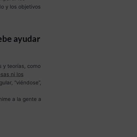
o y los objetivos
debe ayudar
s y teorías, como
sas ni los
ular, “viéndose”,
nime a la gente a