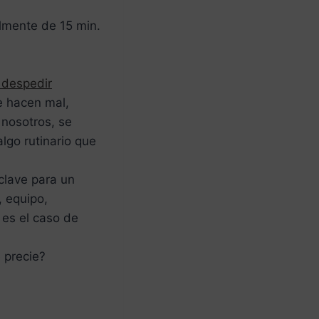
lmente de 15 min.
 despedir
e hacen mal,
nosotros, se
lgo rutinario que
 clave para un
, equipo,
 es el caso de
 precie?