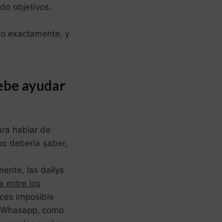
do objetivos.
No exactamente, y
debe ayudar
ara hablar de
po debería saber,
ente, las dailys
a entre los
eces imposible
el Whasapp, como