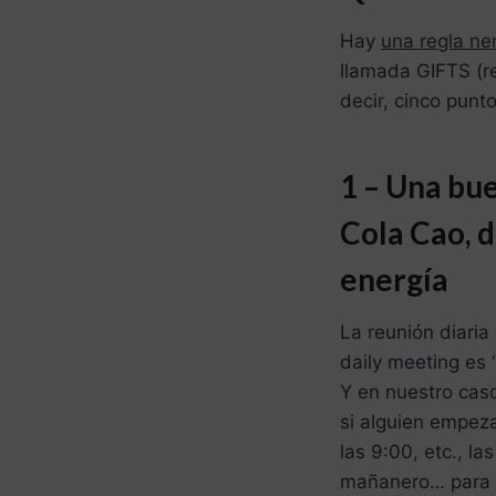
Hay
una regla n
llamada GIFTS (r
decir, cinco punt
1 – Una bue
Cola Cao, d
energía
La reunión diaria
daily meeting es 
Y en nuestro cas
si alguien empeza
las 9:00, etc., l
mañanero… para c