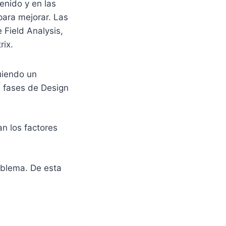
enido y en las
para mejorar.
Las
 Field Analysis,
rix.
guiendo un
s fases de Design
an los factores
oblema. De esta