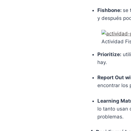
Fishbone:
se 
y después pod
Actividad F
Prioritize:
util
hay.
Report Out wi
encontrar los
Learning Mat
lo tanto usan 
problemas.