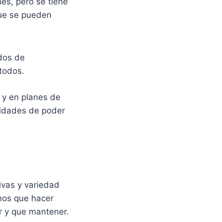
nes, pero se tiene
 que se pueden
ados de
todos.
 y en planes de
ilidades de poder
ivas y variedad
mos que hacer
r y que mantener.