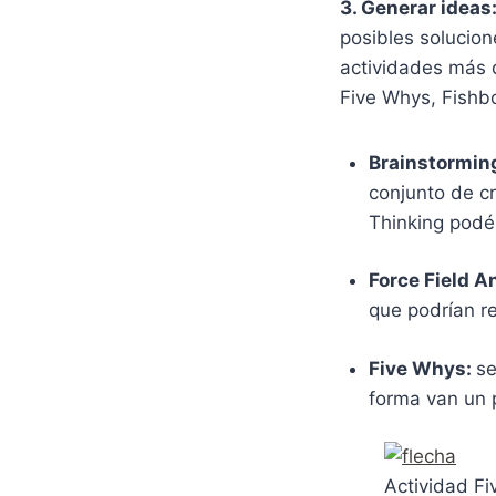
3. Generar ideas
posibles solucion
actividades más 
Five Whys, Fishbo
Brainstorming 
conjunto de cr
Thinking podé
Force Field A
que podrían re
Five Whys:
se
forma van un 
Actividad F