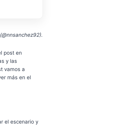
(@nnsanchez92).
l post en
s y las
st vamos a
ver más en el
r el escenario y