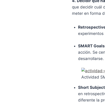
4.
Decidir qué h
que decidir cuál 
meter en forma d
Retrospectiv
experimentos 
SMART Goals
acción. Se cen
desarrollarse.
Actividad S
Short Subjec
en retrospect
diferente la 