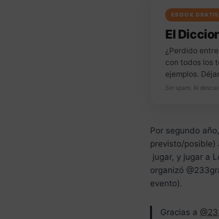
EBOOK GRATIS
El Diccion
¿Perdido entre
con todos los t
ejemplos. Déja
Sin spam. Al descar
Por segundo año,
previsto/posible) 
jugar, y jugar a 
organizó @233grad
evento).
Gracias a
@23