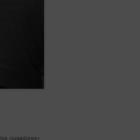
o muy majo.
as a todos los
uisteis y al súper
po que me echó
mano: Sandra,
Ángel, Carlos,
ngo, Miguel,
sa y Eva.
 los «jugadores»