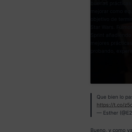
buenas prácticas 
mejorar como equ
objetivo de term
Star Wars. Fuimos
Sprint añadiendo
mejores prácticas
probando, exper
Que bien lo pa
https://t.co/z
— Esther (@E2
Bueno, y como ya