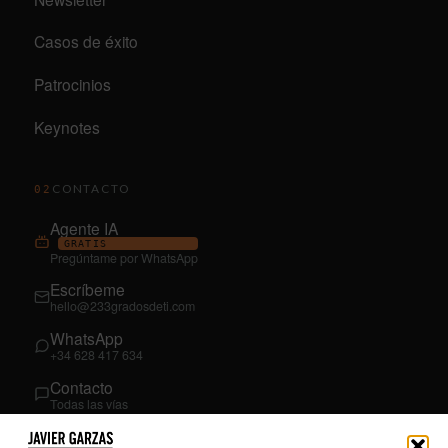
Casos de éxito
Patrocinios
Keynotes
CONTACTO
02
Agente IA
GRATIS
Pregúntame por WhatsApp
Escríbeme
hello@233gradosdeti.com
WhatsApp
+34 628 417 634
Contacto
Todas las vías