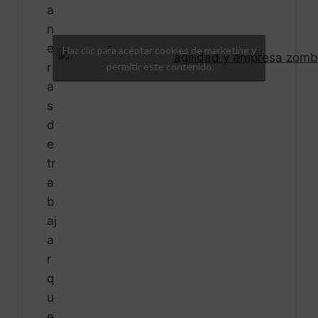
a
n
e
Haz clic para aceptar cookies de marketing y
r
permitir este contenido
a
s
d
e
tr
a
b
aj
a
r
q
u
e