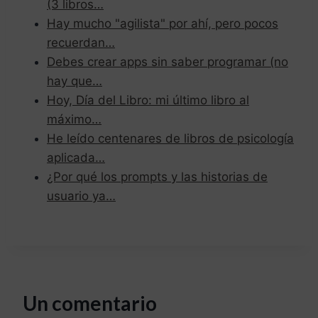
(3 libros…
Hay mucho "agilista" por ahí, pero pocos
recuerdan…
Debes crear apps sin saber programar (no
hay que…
Hoy, Día del Libro: mi último libro al
máximo…
He leído centenares de libros de psicología
aplicada…
¿Por qué los prompts y las historias de
usuario ya…
Un comentario