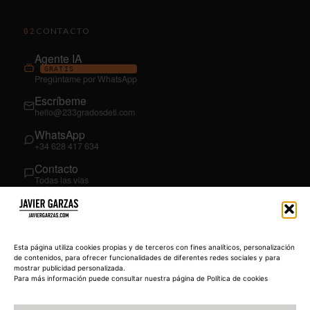
CONTACTO
02
Agente IA
GRATIS
Pregúntame por WhatsApp
Escríbeme
hello@233gradosdeti.com
WhatsApp
+34 628 417 634
Contacto
Todas las vías
SÍGUEME
03
YouTube
Esta página utiliza cookies propias y de terceros con fines analíticos, personalización
@JavierGarzas
de contenidos, para ofrecer funcionalidades de diferentes redes sociales y para
mostrar publicidad personalizada.
LinkedIn
Para más información puede consultar nuestra página de Política de cookies
in/jgarzas