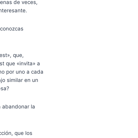
cenas de veces,
interesante.
e conozcas
est», que,
st que «invita» a
no por uno a cada
jo similar en un
esa?
n abandonar la
cción, que los