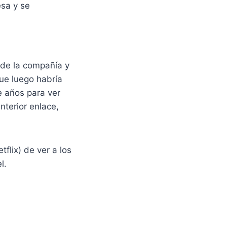
sa y se
 de la compañía y
ue luego habría
e años para ver
nterior enlace,
flix) de ver a los
el.