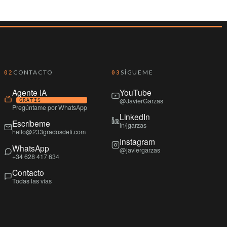
CONTACTO
SÍGUEME
02
03
Agente IA
YouTube
@JavierGarzas
GRATIS
Pregúntame por WhatsApp
LinkedIn
Escríbeme
in/jgarzas
hello@233gradosdeti.com
Instagram
WhatsApp
@javiergarzas
+34 628 417 634
Contacto
Todas las vías