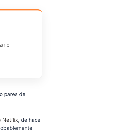
nario
No pares de
 Netflix
, de hace
 probablemente