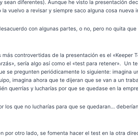
 sean diferentes). Aunque he visto la presentación de
 la vuelvo a revisar y siempre saco alguna cosa nueva 
desacuerdo con algunas partes, o no, pero no quita qu
 más controvertidas de la presentación es el «Keeper T
rzás», sería algo así como el «test para retener». Un te
ue se pregunten periódicamente lo siguiente: imagina u
ipo, imagina ahora que te dijeran que se van a un traba
én querrías y lucharías por que se quedase en la empr
or los que no lucharías para que se quedaran… debería
n por otro lado, se fomenta hacer el test en la otra dire