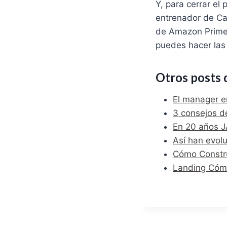
Y, para cerrar el
entrenador de Car
de Amazon Prime 
puedes hacer las
Otros posts 
El manager e
3 consejos d
En 20 años J
Así han evol
Cómo Constru
Landing Cóm