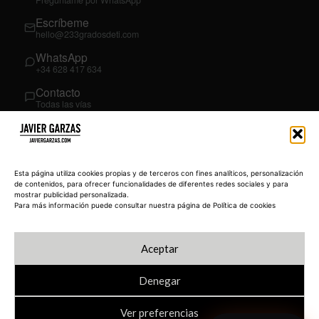
Escríbeme
hello@233gradosdeti.com
WhatsApp
+34 628 417 634
Contacto
Todas las vías
SÍGUEME
03
YouTube
Esta página utiliza cookies propias y de terceros con fines analíticos, personalización
@JavierGarzas
de contenidos, para ofrecer funcionalidades de diferentes redes sociales y para
mostrar publicidad personalizada.
LinkedIn
Para más información puede consultar nuestra página de Política de cookies
in/jgarzas
Instagram
Aceptar
@javiergarzas
Denegar
Ver preferencias
© 2026 JAVIERGARZAS.COM