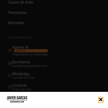
Casos de éxito
Patrocinios
Keynotes
CONTACTO
02
Agente IA
GRATIS
Pregúntame por WhatsApp
Escríbeme
hello@233gradosdeti.com
WhatsApp
+34 628 417 634
Contacto
Todas las vías
SÍGUEME
03