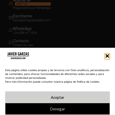
GRATIS
Pregúntame por WhatsApp
Escríbeme
hello@233gradosdeti.com
WhatsApp
+34 628 417 634
Contacto
Todas las vías
SÍGUEME
03
YouTube
Esta página utiliza cookies propias y de terceros con fines analíticos, personalización
@JavierGarzas
de contenidos, para ofrecer funcionalidades de diferentes redes sociales y para
mostrar publicidad personalizada.
LinkedIn
Para más información puede consultar nuestra página de Política de cookies
in/jgarzas
Instagram
Aceptar
@javiergarzas
Denegar