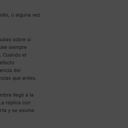
stés, o alguna vez
dudas sobre si
ale siempre
o. Cuando el
«efecto
encia del
encias que antes.
mbre llegó a la
La replica con
arta y se asume