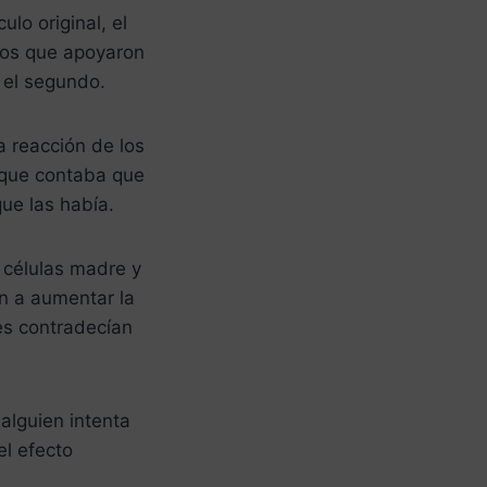
lo original, el
 los que apoyaron
 el segundo.
a reacción de los
o que contaba que
ue las había.
 células madre y
an a aumentar la
es contradecían
alguien intenta
el efecto