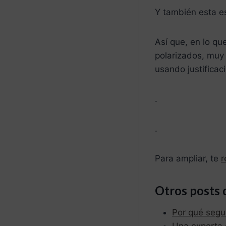
Y también esta es
Así que, en lo qu
polarizados, muy 
usando justificac
.
.
Para ampliar, te
r
Otros posts 
Por qué segu
Una experta