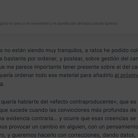
garlo te unes a mi newsletter y te puedes dar de baja cuando quieras.
s no están siendo muy tranquilos, a ratos he podido co
nía bastante por ordenar, y postear, sobre gestión del ca
ue me parece importante tener presente sobre el del ca
quería ordenar todo ese material para añadirlo
al próxim
da
.
 quería hablarte del «efecto contraproducente», que es
que sucede cuando las convicciones más profundas de
a evidencia contraria… y ocurre que esas creencias se 
mos provocar un cambio en alguien, con un pensamient
tro, y queremos hacerlo con correcciones, dando datos,