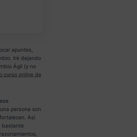
locar apuntes,
mbio. Iré dejando
mbio Ágil (y no
o curso online de
 ese
 una persona son
fortalecen. Así
o bastante
 razonamientos,