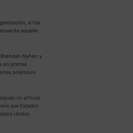
ganización, a tus
 recuerda aquello
e Brendan Nyhan y
os en prensa
 temas polémicos
espués un artículo
ugería que Estados
stados Unidos