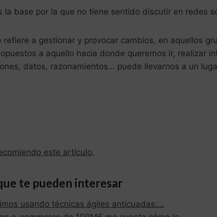
 la base por la que no tiene sentido discutir en redes s
e refiere a gestionar y provocar cambios, en aquellos g
opuestos a aquello hacia donde queremos ir, realizar i
iones, datos, razonamientos… puede llevarnos a un luga
ecomiendo este artículo
.
que te pueden interesar
imos usando técnicas ágiles anticuadas:…
 en e-commerce de 100M€ me cuenta cómo la…