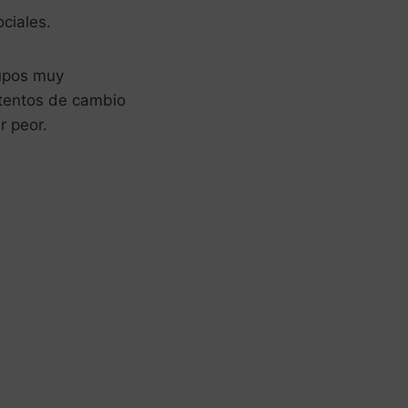
ociales.
rupos muy
ntentos de cambio
r peor.